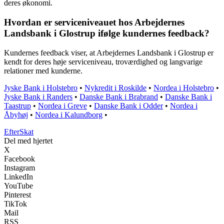
deres økonomi.
Hvordan er serviceniveauet hos Arbejdernes
Landsbank i Glostrup ifølge kundernes feedback?
Kundernes feedback viser, at Arbejdernes Landsbank i Glostrup er
kendt for deres høje serviceniveau, troværdighed og langvarige
relationer med kunderne.
Jyske Bank i Holstebro
•
Nykredit i Roskilde
•
Nordea i Holstebro
•
Jyske Bank i Randers
•
Danske Bank i Brabrand
•
Danske Bank i
Taastrup
•
Nordea i Greve
•
Danske Bank i Odder
•
Nordea i
Åbyhøj
•
Nordea i Kalundborg
•
Efter
Skat
Del med hjertet
X
Facebook
Instagram
LinkedIn
YouTube
Pinterest
TikTok
Mail
RSS