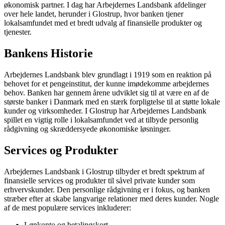
økonomisk partner. I dag har Arbejdernes Landsbank afdelinger
over hele landet, herunder i Glostrup, hvor banken tjener
lokalsamfundet med et bredt udvalg af finansielle produkter og
tjenester.
Bankens Historie
Arbejdernes Landsbank blev grundlagt i 1919 som en reaktion på
behovet for et pengeinstitut, der kunne imødekomme arbejdernes
behov. Banken har gennem årene udviklet sig til at være en af de
største banker i Danmark med en stærk forpligtelse til at støtte lokale
kunder og virksomheder. I Glostrup har Arbejdernes Landsbank
spillet en vigtig rolle i lokalsamfundet ved at tilbyde personlig
rådgivning og skræddersyede økonomiske løsninger.
Services og Produkter
Arbejdernes Landsbank i Glostrup tilbyder et bredt spektrum af
finansielle services og produkter til såvel private kunder som
erhvervskunder. Den personlige rådgivning er i fokus, og banken
stræber efter at skabe langvarige relationer med deres kunder. Nogle
af de mest populære services inkluderer:
Lønkonto og betalingskort