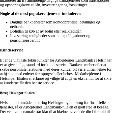
inkluderer alt fra almindelige daglige banktjenester som transaktioner
og opsparingskonti til lån, investeringer og forsikringer.
Nogle af de mest populære tjenester inkluderer:
Daglige banktjenester som kontooprettelse, betalinger og
netbank.
Boliglån til køb af ny bolig eller realkreditlån.
Investeringsmuligheder som aktier, obligationer og
pensionsopsparing.
Kundeservice
Et af de vigtigste fokuspunkter for Arbejdernes Landsbank i Helsingør
er at give en høj standard for kundeservice. Banken stræber efter at
skabe personlige relationer med deres kunder og være tilgængelige for
at hjælpe med enhver forespørgsel eller behov. Medarbejderne i
Helsingør-filialen er erfarne og villige til at gå en ekstra mil for at sikre,
at kunderne får den bedste service.
Besøg Helsingør-filialen
Hvis du er i området omkring Helsingør og har brug for finansielle
tjenester, så er Arbejdernes Landsbank-filialen et godt sted at besøge.
Det venlige personale står klar til at hjælpe og vejlede dig i forhold til