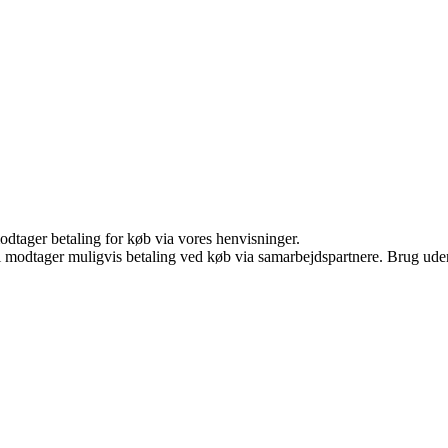
odtager betaling for køb via vores henvisninger.
odtager muligvis betaling ved køb via samarbejdspartnere. Brug uden ti