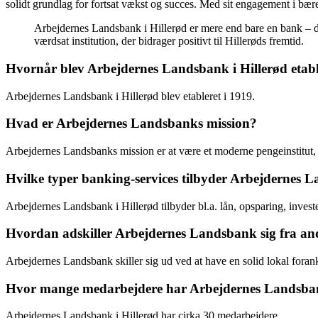
solidt grundlag for fortsat vækst og succes. Med sit engagement i bær
Arbejdernes Landsbank i Hillerød er mere end bare en bank – de
værdsat institution, der bidrager positivt til Hillerøds fremtid.
Hvornår blev Arbejdernes Landsbank i Hillerød etabl
Arbejdernes Landsbank i Hillerød blev etableret i 1919.
Hvad er Arbejdernes Landsbanks mission?
Arbejdernes Landsbanks mission er at være et moderne pengeinstitut,
Hvilke typer banking-services tilbyder Arbejdernes L
Arbejdernes Landsbank i Hillerød tilbyder bl.a. lån, opsparing, invest
Hvordan adskiller Arbejdernes Landsbank sig fra a
Arbejdernes Landsbank skiller sig ud ved at have en solid lokal forank
Hvor mange medarbejdere har Arbejdernes Landsban
Arbejdernes Landsbank i Hillerød har cirka 30 medarbejdere.