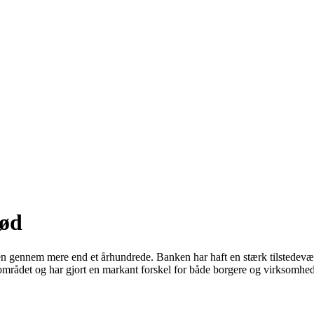
rød
 gennem mere end et århundrede. Banken har haft en stærk tilstedevære
alområdet og har gjort en markant forskel for både borgere og virksomhed