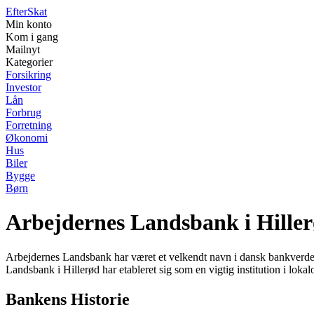
Efter
Skat
Min konto
Kom i gang
Mailnyt
Kategorier
Forsikring
Investor
Lån
Forbrug
Forretning
Økonomi
Hus
Biler
Bygge
Børn
Arbejdernes Landsbank i Hille
Arbejdernes Landsbank har været et velkendt navn i dansk bankverden
Landsbank i Hillerød har etableret sig som en vigtig institution i lok
Bankens Historie