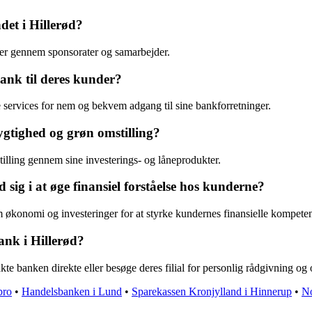
et i Hillerød?
nger gennem sponsorater og samarbejder.
bank til deres kunder?
 services for nem og bekvem adgang til sine bankforretninger.
gtighed og grøn omstilling?
illing gennem sine investerings- og låneprodukter.
ig i at øge finansiel forståelse hos kunderne?
økonomi og investeringer for at styrke kundernes finansielle kompeten
nk i Hillerød?
 banken direkte eller besøge deres filial for personlig rådgivning og o
bro
•
Handelsbanken i Lund
•
Sparekassen Kronjylland i Hinnerup
•
No