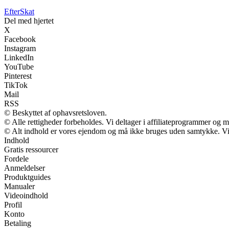
Efter
Skat
Del med hjertet
X
Facebook
Instagram
LinkedIn
YouTube
Pinterest
TikTok
Mail
RSS
© Beskyttet af ophavsretsloven.
© Alle rettigheder forbeholdes. Vi deltager i affiliateprogrammer og m
© Alt indhold er vores ejendom og må ikke bruges uden samtykke. Vi m
Indhold
Gratis ressourcer
Fordele
Anmeldelser
Produktguides
Manualer
Videoindhold
Profil
Konto
Betaling