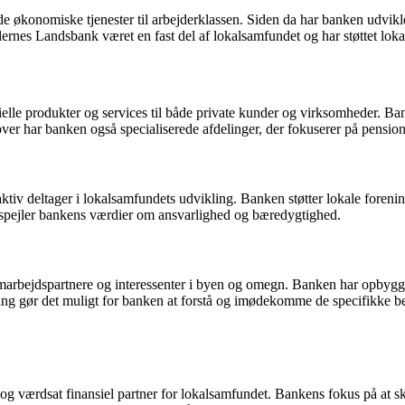
 økonomiske tjenester til arbejderklassen. Siden da har banken udvikle
nes Landsbank været en fast del af lokalsamfundet og har støttet lokal
ielle produkter og services til både private kunder og virksomheder. Ba
ver har banken også specialiserede afdelinger, der fokuserer på pension
iv deltager i lokalsamfundets udvikling. Banken støtter lokale forenin
 afspejler bankens værdier om ansvarlighed og bæredygtighed.
marbejdspartnere og interessenter i byen og omegn. Banken har opbygget 
ing gør det muligt for banken at forstå og imødekomme de specifikke b
 og værdsat finansiel partner for lokalsamfundet. Bankens fokus på at 