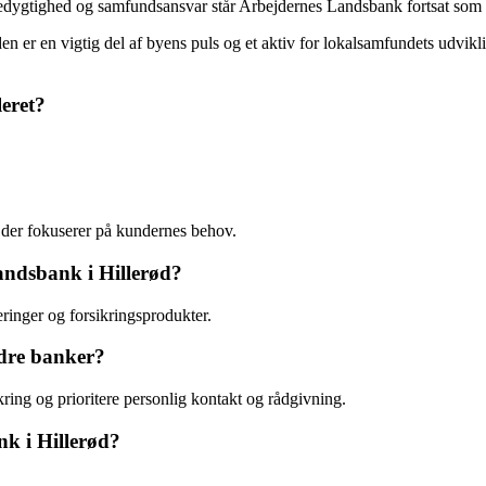
edygtighed og samfundsansvar står Arbejdernes Landsbank fortsat som et 
n er en vigtig del af byens puls og et aktiv for lokalsamfundets udvikl
eret?
 der fokuserer på kundernes behov.
andsbank i Hillerød?
eringer og forsikringsprodukter.
ndre banker?
ring og prioritere personlig kontakt og rådgivning.
k i Hillerød?