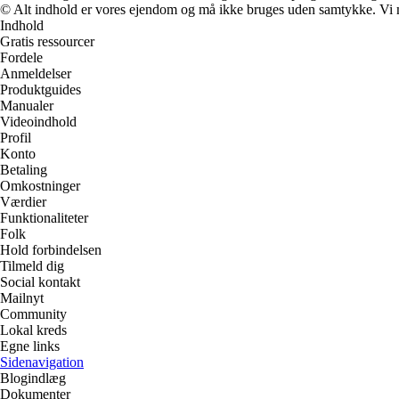
© Alt indhold er vores ejendom og må ikke bruges uden samtykke. Vi mod
Indhold
Gratis ressourcer
Fordele
Anmeldelser
Produktguides
Manualer
Videoindhold
Profil
Konto
Betaling
Omkostninger
Værdier
Funktionaliteter
Folk
Hold forbindelsen
Tilmeld dig
Social kontakt
Mailnyt
Community
Lokal kreds
Egne links
Sidenavigation
Blogindlæg
Dokumenter