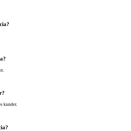
cia?
ia?
or.
r?
es kunder.
cia?