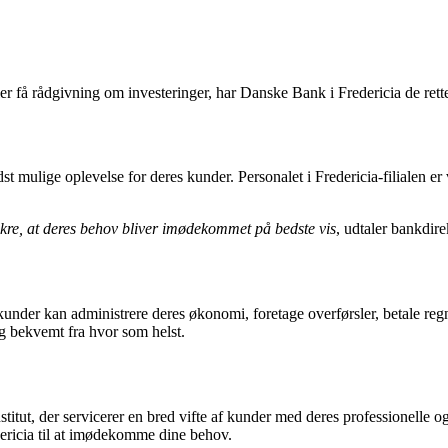
r få rådgivning om investeringer, har Danske Bank i Fredericia de rette 
 mulige oplevelse for deres kunder. Personalet i Fredericia-filialen er ve
sikre, at deres behov bliver imødekommet på bedste vis
, udtaler bankdir
nder kan administrere deres økonomi, foretage overførsler, betale reg
g bekvemt fra hvor som helst.
stitut, der servicerer en bred vifte af kunder med deres professionelle 
dericia til at imødekomme dine behov.