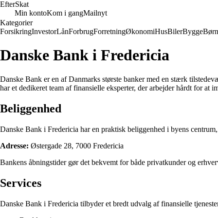
Efter
Skat
Min konto
Kom i gang
Mailnyt
Kategorier
Forsikring
Investor
Lån
Forbrug
Forretning
Økonomi
Hus
Biler
Bygge
Bør
Danske Bank i Fredericia
Danske Bank er en af Danmarks største banker med en stærk tilstedeværel
har et dedikeret team af finansielle eksperter, der arbejder hårdt for 
Beliggenhed
Danske Bank i Fredericia har en praktisk beliggenhed i byens centrum, h
Adresse:
Østergade 28, 7000 Fredericia
Bankens åbningstider gør det bekvemt for både privatkunder og erhvervs
Services
Danske Bank i Fredericia tilbyder et bredt udvalg af finansielle tjenest