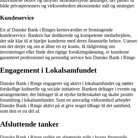
individuelle behov og tilbyder skræddersyede løsninger, der passer til
både privatpersoners og virksomheders økonomiske mål og strategier.
Kundeservice
En af Danske Bank i Ringes kerneværdier er fremragende
kundeservice. Banken har dedikerede og kompetente medarbejdere,
der står klar til at hjælpe kunderne med deres finansielle behov. Uanset
om det drejer sig om at åbne en ny konto, få rådgivning om
investeringer eller finde den rigtige forsikringsløsning, er kunderne
garanteret professionel og personlig service hos Danske Bank i Ringe.
Engagement i Lokalsamfundet
Danske Bank i Ringe engagerer sig aktivt i lokalsamfundet og støtter
forskellige kulturelle og sociale initiativer. Banken deltager i events og
arrangementer, der bidrager til at styrke fællesskabet og skabe positiv
forandring i lokalsamfundet. Som en ansvarlig virksomhed arbejder
Danske Bank i Ringe aktivt på at give noget tilbage til det samfund,
som den er en del af.
Afsluttende tanker
Danske Bank i Ringe spiller en afgørende rolle i byens finansielle