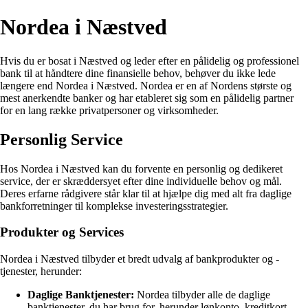
Nordea i Næstved
Hvis du er bosat i Næstved og leder efter en pålidelig og professionel
bank til at håndtere dine finansielle behov, behøver du ikke lede
længere end Nordea i Næstved. Nordea er en af Nordens største og
mest anerkendte banker og har etableret sig som en pålidelig partner
for en lang række privatpersoner og virksomheder.
Personlig Service
Hos Nordea i Næstved kan du forvente en personlig og dedikeret
service, der er skræddersyet efter dine individuelle behov og mål.
Deres erfarne rådgivere står klar til at hjælpe dig med alt fra daglige
bankforretninger til komplekse investeringsstrategier.
Produkter og Services
Nordea i Næstved tilbyder et bredt udvalg af bankprodukter og -
tjenester, herunder:
Daglige Banktjenester:
Nordea tilbyder alle de daglige
banktjenester, du har brug for, herunder lønkonto, kreditkort,