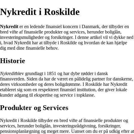
Nykredit i Roskilde
Nykredit
er en ledende finansiel koncern i Danmark, der tilbyder en
bred vifte af finansielle produkter og services, herunder boliglån,
investeringsmuligheder og forsikringer. I denne artikel vil vi dykke ned
i, hvad Nykredit har at tilbyde i Roskilde og hvordan de kan hjælpe
dig med dine finansielle behov.
Historie
Nykredit
blev grundlagt i 1851 og har dybe rødder i dansk
finansverden. Siden da har de været en pålidelig partner for danskerne,
deres virksomheder og deres boligdrømme. I Roskilde har Nykredit
etableret sig som en respekteret finansiel institution, der giver lokale
kunder adgang til ekspertise og service i topklasse.
Produkter og Services
Nykredit i Roskilde tilbyder en bred vifte af finansielle produkter og
services, herunder boliglån, investeringsrådgivning, forsikringer,
pensionsplanlægning og meget mere. Uanset om du er på udkig efter at