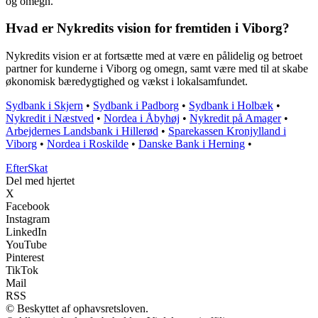
og omegn.
Hvad er Nykredits vision for fremtiden i Viborg?
Nykredits vision er at fortsætte med at være en pålidelig og betroet
partner for kunderne i Viborg og omegn, samt være med til at skabe
økonomisk bæredygtighed og vækst i lokalsamfundet.
Sydbank i Skjern
•
Sydbank i Padborg
•
Sydbank i Holbæk
•
Nykredit i Næstved
•
Nordea i Åbyhøj
•
Nykredit på Amager
•
Arbejdernes Landsbank i Hillerød
•
Sparekassen Kronjylland i
Viborg
•
Nordea i Roskilde
•
Danske Bank i Herning
•
Efter
Skat
Del med hjertet
X
Facebook
Instagram
LinkedIn
YouTube
Pinterest
TikTok
Mail
RSS
© Beskyttet af ophavsretsloven.