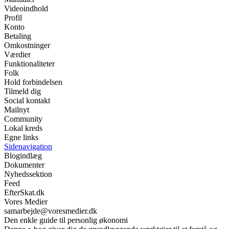
Videoindhold
Profil
Konto
Betaling
Omkostninger
Værdier
Funktionaliteter
Folk
Hold forbindelsen
Tilmeld dig
Social kontakt
Mailnyt
Community
Lokal kreds
Egne links
Sidenavigation
Blogindlæg
Dokumenter
Nyhedssektion
Feed
EfterSkat.dk
Vores Medier
samarbejde@voresmedier.dk
Den enkle guide til personlig økonomi