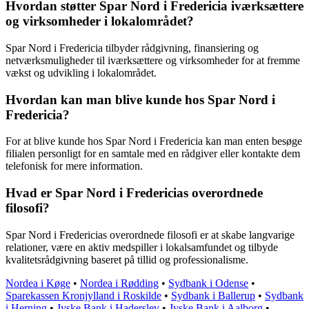
Hvordan støtter Spar Nord i Fredericia iværksættere
og virksomheder i lokalområdet?
Spar Nord i Fredericia tilbyder rådgivning, finansiering og
netværksmuligheder til iværksættere og virksomheder for at fremme
vækst og udvikling i lokalområdet.
Hvordan kan man blive kunde hos Spar Nord i
Fredericia?
For at blive kunde hos Spar Nord i Fredericia kan man enten besøge
filialen personligt for en samtale med en rådgiver eller kontakte dem
telefonisk for mere information.
Hvad er Spar Nord i Fredericias overordnede
filosofi?
Spar Nord i Fredericias overordnede filosofi er at skabe langvarige
relationer, være en aktiv medspiller i lokalsamfundet og tilbyde
kvalitetsrådgivning baseret på tillid og professionalisme.
Nordea i Køge
•
Nordea i Rødding
•
Sydbank i Odense
•
Sparekassen Kronjylland i Roskilde
•
Sydbank i Ballerup
•
Sydbank
i Herning
•
Jyske Bank i Haderslev
•
Jyske Bank i Aalborg
•