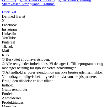
Sparekassen Kronjylland i Hammel
•
Efter
Skat
Del med hjertet
X
Facebook
Instagram
LinkedIn
YouTube
Pinterest
TikTok
Mail
RSS
© Beskyttet af ophavsretsloven.
© Alle rettigheder forbeholdes. Vi deltager i affiliateprogrammer og
modtager betaling for køb via vores henvisninger.
© Alt indhold er vores ejendom og må ikke bruges uden samtykke.
Vi modtager muligvis betaling ved køb via samarbejdspartnere.
Brug uden tilladelse er ikke tilladt.
Indhold
Gratis ressourcer
Fordele
Anmeldelser
Produktguides
Manualer