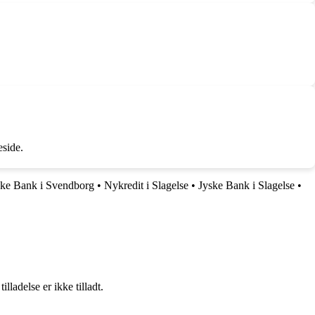
eside.
ske Bank i Svendborg
•
Nykredit i Slagelse
•
Jyske Bank i Slagelse
•
adelse er ikke tilladt.