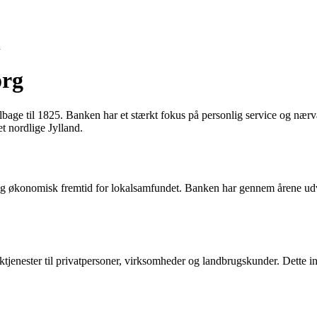
n
org
lbage til 1825. Banken har et stærkt fokus på personlig service og næ
t nordlige Jylland.
yg økonomisk fremtid for lokalsamfundet. Banken har gennem årene udvikl
ktjenester til privatpersoner, virksomheder og landbrugskunder. Dette ink