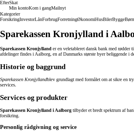
Efter
Skat
Min konto
Kom i gang
Mailnyt
Kategorier
Forsikring
Investor
Lån
Forbrug
Forretning
Økonomi
Hus
Biler
Bygge
Bør
Sparekassen Kronjylland i Aalb
Sparekassen Kronjylland
er en veletableret dansk bank med rødder ti
afdelinger findes i Aalborg, en af Danmarks største byer beliggende i de
Historie og baggrund
Sparekassen Kronjylland
blev grundlagt med formålet om at sikre en tr
services.
Services og produkter
Sparekassen Kronjylland i Aalborg
tilbyder et bredt spektrum af ban
forsikring.
Personlig rådgivning og service