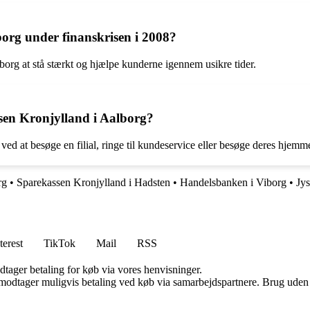
org under finanskrisen i 2008?
org at stå stærkt og hjælpe kunderne igennem usikre tider.
en Kronjylland i Aalborg?
 at besøge en filial, ringe til kundeservice eller besøge deres hjemm
rg
•
Sparekassen Kronjylland i Hadsten
•
Handelsbanken i Viborg
•
Jy
terest
TikTok
Mail
RSS
dtager betaling for køb via vores henvisninger.
tager muligvis betaling ved køb via samarbejdspartnere. Brug uden till