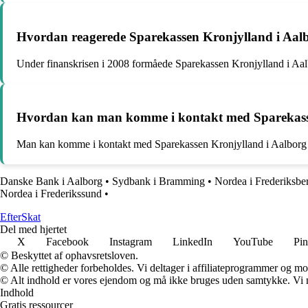
Hvordan reagerede Sparekassen Kronjylland i Aalb
Under finanskrisen i 2008 formåede Sparekassen Kronjylland i Aalb
Hvordan kan man komme i kontakt med Sparekass
Man kan komme i kontakt med Sparekassen Kronjylland i Aalborg ved
Danske Bank i Aalborg
•
Sydbank i Bramming
•
Nordea i Frederiksbe
Nordea i Frederikssund
•
Efter
Skat
Del med hjertet
X
Facebook
Instagram
LinkedIn
YouTube
Pin
© Beskyttet af ophavsretsloven.
© Alle rettigheder forbeholdes. Vi deltager i affiliateprogrammer og mo
© Alt indhold er vores ejendom og må ikke bruges uden samtykke. Vi mod
Indhold
Gratis ressourcer