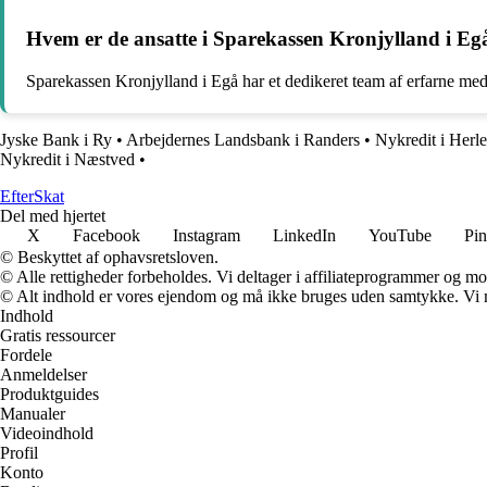
Hvem er de ansatte i Sparekassen Kronjylland i Eg
Sparekassen Kronjylland i Egå har et dedikeret team af erfarne med
Jyske Bank i Ry
•
Arbejdernes Landsbank i Randers
•
Nykredit i Herl
Nykredit i Næstved
•
Efter
Skat
Del med hjertet
X
Facebook
Instagram
LinkedIn
YouTube
Pin
© Beskyttet af ophavsretsloven.
© Alle rettigheder forbeholdes. Vi deltager i affiliateprogrammer og mo
© Alt indhold er vores ejendom og må ikke bruges uden samtykke. Vi mod
Indhold
Gratis ressourcer
Fordele
Anmeldelser
Produktguides
Manualer
Videoindhold
Profil
Konto