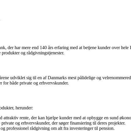
n
k, der har mere end 140 års erfaring med at betjene kunder over hele D
 produkter og rådgivningstjenester.
rene udviklet sig til en af Danmarks mest pålidelige og velrenommered
r for både private og erhvervskunder.
rodukter, herunder:
d attraktiv rente, der kan hjælpe kunder med at opbygge en sund økono
rivate og erhvervskunder, der søger finansiering til deres projekter.
 professionel rådgivning om alt fra investeringer til pension.