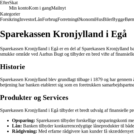
Efter
Skat
Min konto
Kom i gang
Mailnyt
Kategorier
Forsikring
Investor
Lån
Forbrug
Forretning
Økonomi
Hus
Biler
Bygge
Bør
Sparekassen Kronjylland i Egå
Sparekassen Kronjylland i Egå er en del af Sparekassen Kronjylland ban
smukke område ved Aarhus Bugt og tilbyder en bred vifte af finansielle
Historie
Sparekassen Kronjylland blev grundlagt tilbage i 1879 og har gennem å
betjening har banken etableret sig som en foretrukken samarbejdspartne
Produkter og Services
Sparekassen Kronjylland i Egå tilbyder et bredt udvalg af finansielle p
Opsparing:
Sparekassen tilbyder forskellige opsparingskonti me
Lån:
Banken tilbyder konkurrencedygtige låneprodukter til både p
Rådgivning:
Med erfarne rådgivere kan kunder få skræddersyet og