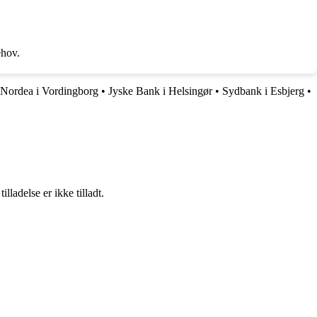
ehov.
Nordea i Vordingborg
•
Jyske Bank i Helsingør
•
Sydbank i Esbjerg
•
adelse er ikke tilladt.