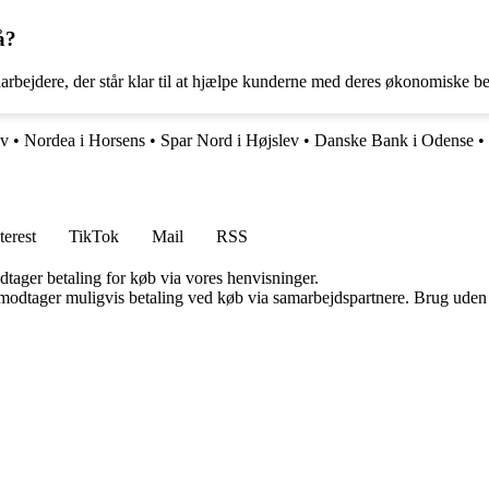
å?
arbejdere, der står klar til at hjælpe kunderne med deres økonomiske b
ev
•
Nordea i Horsens
•
Spar Nord i Højslev
•
Danske Bank i Odense
•
terest
TikTok
Mail
RSS
dtager betaling for køb via vores henvisninger.
tager muligvis betaling ved køb via samarbejdspartnere. Brug uden till