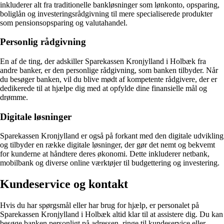
inkluderer alt fra traditionelle bankløsninger som lønkonto, opsparing,
boliglån og investeringsrådgivning til mere specialiserede produkter
som pensionsopsparing og valutahandel.
Personlig rådgivning
En af de ting, der adskiller Sparekassen Kronjylland i Holbæk fra
andre banker, er den personlige rådgivning, som banken tilbyder. Når
du besøger banken, vil du blive mødt af kompetente rådgivere, der er
dedikerede til at hjælpe dig med at opfylde dine finansielle mål og
drømme.
Digitale løsninger
Sparekassen Kronjylland er også på forkant med den digitale udvikling
og tilbyder en række digitale løsninger, der gør det nemt og bekvemt
for kunderne at håndtere deres økonomi. Dette inkluderer netbank,
mobilbank og diverse online værktøjer til budgettering og investering.
Kundeservice og kontakt
Hvis du har spørgsmål eller har brug for hjælp, er personalet på
Sparekassen Kronjylland i Holbæk altid klar til at assistere dig. Du kan
besøge banken personligt på adressen, ringe til kundeservice eller