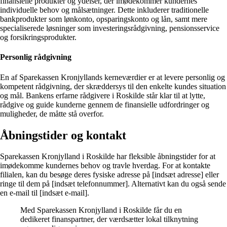
finansielle produkter og ydelser, der imødekommer kundernes
individuelle behov og målsætninger. Dette inkluderer traditionelle
bankprodukter som lønkonto, opsparingskonto og lån, samt mere
specialiserede løsninger som investeringsrådgivning, pensionsservice
og forsikringsprodukter.
Personlig rådgivning
En af Sparekassen Kronjyllands kerneværdier er at levere personlig og
kompetent rådgivning, der skræddersys til den enkelte kundes situation
og mål. Bankens erfarne rådgivere i Roskilde står klar til at lytte,
rådgive og guide kunderne gennem de finansielle udfordringer og
muligheder, de måtte stå overfor.
Åbningstider og kontakt
Sparekassen Kronjylland i Roskilde har fleksible åbningstider for at
imødekomme kundernes behov og travle hverdag. For at kontakte
filialen, kan du besøge deres fysiske adresse på [indsæt adresse] eller
ringe til dem på [indsæt telefonnummer]. Alternativt kan du også sende
en e-mail til [indsæt e-mail].
Med Sparekassen Kronjylland i Roskilde får du en
dedikeret finanspartner, der værdsætter lokal tilknytning