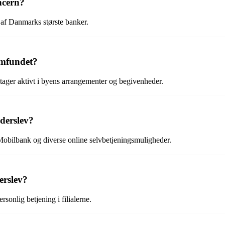
ncern?
 af Danmarks største banker.
amfundet?
eltager aktivt i byens arrangementer og begivenheder.
aderslev?
Mobilbank og diverse online selvbetjeningsmuligheder.
erslev?
sonlig betjening i filialerne.