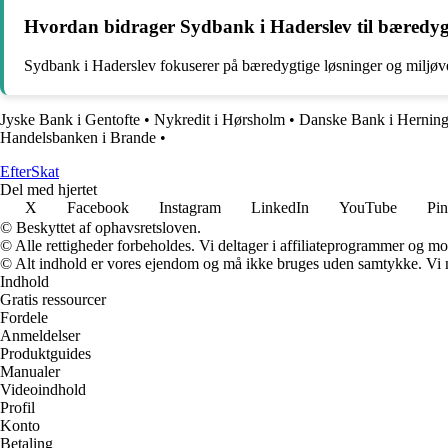
Hvordan bidrager Sydbank i Haderslev til bæredygt
Sydbank i Haderslev fokuserer på bæredygtige løsninger og miljøven
Jyske Bank i Gentofte
•
Nykredit i Hørsholm
•
Danske Bank i Hernin
Handelsbanken i Brande
•
Efter
Skat
Del med hjertet
X
Facebook
Instagram
LinkedIn
YouTube
Pin
© Beskyttet af ophavsretsloven.
© Alle rettigheder forbeholdes. Vi deltager i affiliateprogrammer og mo
© Alt indhold er vores ejendom og må ikke bruges uden samtykke. Vi mod
Indhold
Gratis ressourcer
Fordele
Anmeldelser
Produktguides
Manualer
Videoindhold
Profil
Konto
Betaling