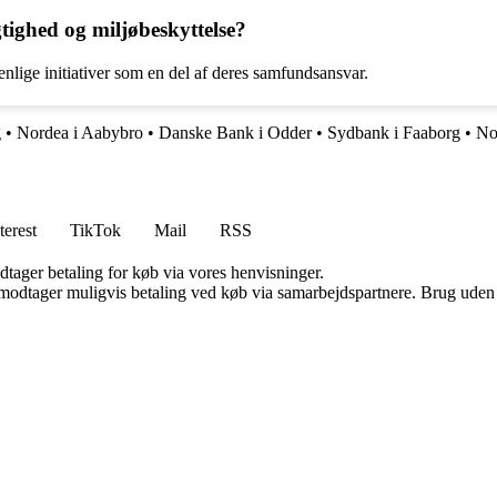
ighed og miljøbeskyttelse?
lige initiativer som en del af deres samfundsansvar.
g
•
Nordea i Aabybro
•
Danske Bank i Odder
•
Sydbank i Faaborg
•
No
terest
TikTok
Mail
RSS
dtager betaling for køb via vores henvisninger.
tager muligvis betaling ved køb via samarbejdspartnere. Brug uden till