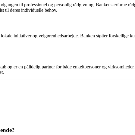
adgangen til professionel og personlig rådgivning. Bankens erfarne råd
t til deres individuelle behov.
kale initiativer og velgørenhedsarbejde. Banken støtter forskellige kult
skab og er en pålidelig partner for både enkeltpersoner og virksomheder
et.
gende?