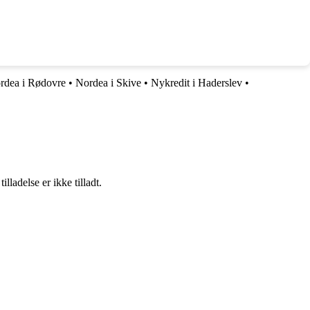
rdea i Rødovre
•
Nordea i Skive
•
Nykredit i Haderslev
•
adelse er ikke tilladt.