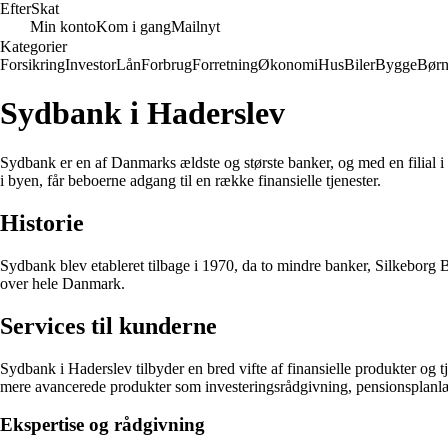
Efter
Skat
Min konto
Kom i gang
Mailnyt
Kategorier
Forsikring
Investor
Lån
Forbrug
Forretning
Økonomi
Hus
Biler
Bygge
Bør
Sydbank i Haderslev
Sydbank er en af Danmarks ældste og største banker, og med en filial i 
i byen, får beboerne adgang til en række finansielle tjenester.
Historie
Sydbank blev etableret tilbage i 1970, da to mindre banker, Silkeborg
over hele Danmark.
Services til kunderne
Sydbank i Haderslev tilbyder en bred vifte af finansielle produkter og tj
mere avancerede produkter som investeringsrådgivning, pensionsplanl
Ekspertise og rådgivning