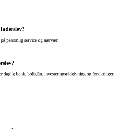
Haderslev?
s på personlig service og nærvær.
rslev?
r daglig bank, boliglån, investeringsrådgivning og forsikringer.