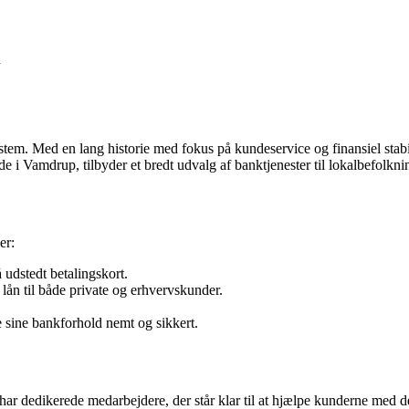
n
em. Med en lang historie med fokus på kundeservice og finansiel stabil
e i Vamdrup, tilbyder et bredt udvalg af banktjenester til lokalbefolkni
er:
 udstedt betalingskort.
ån til både private og erhvervskunder.
 sine bankforhold nemt og sikkert.
har dedikerede medarbejdere, der står klar til at hjælpe kunderne me