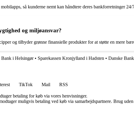
 mobilapps, så kunderne nemt kan håndtere deres bankforretninger 24/7
gtighed og miljøansvar?
per og tilbyder grønne finansielle produkter for at støtte en mere bær
 Bank i Helsingør
•
Sparekassen Kronjylland i Hadsten
•
Danske Bank
terest
TikTok
Mail
RSS
dtager betaling for køb via vores henvisninger.
tager muligvis betaling ved køb via samarbejdspartnere. Brug uden till