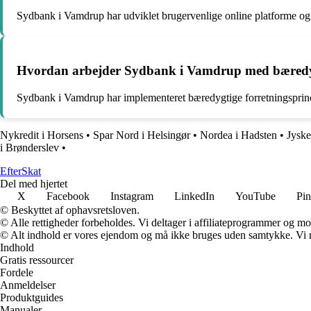
Sydbank i Vamdrup har udviklet brugervenlige online platforme og
Hvordan arbejder Sydbank i Vamdrup med bæredy
Sydbank i Vamdrup har implementeret bæredygtige forretningsprincip
Nykredit i Horsens
•
Spar Nord i Helsingør
•
Nordea i Hadsten
•
Jyske
i Brønderslev
•
Efter
Skat
Del med hjertet
X
Facebook
Instagram
LinkedIn
YouTube
Pin
© Beskyttet af ophavsretsloven.
© Alle rettigheder forbeholdes. Vi deltager i affiliateprogrammer og mo
© Alt indhold er vores ejendom og må ikke bruges uden samtykke. Vi mod
Indhold
Gratis ressourcer
Fordele
Anmeldelser
Produktguides
Manualer