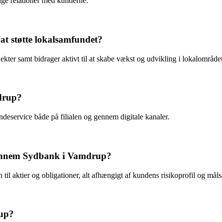
ige relationer med kunderne.
at støtte lokalsamfundet?
kter samt bidrager aktivt til at skabe vækst og udvikling i lokalområdet
drup?
eservice både på filialen og gennem digitale kanaler.
 gennem Sydbank i Vamdrup?
til aktier og obligationer, alt afhængigt af kundens risikoprofil og mål
rup?