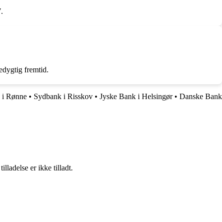
.
edygtig fremtid.
 i Rønne
•
Sydbank i Risskov
•
Jyske Bank i Helsingør
•
Danske Bank
adelse er ikke tilladt.