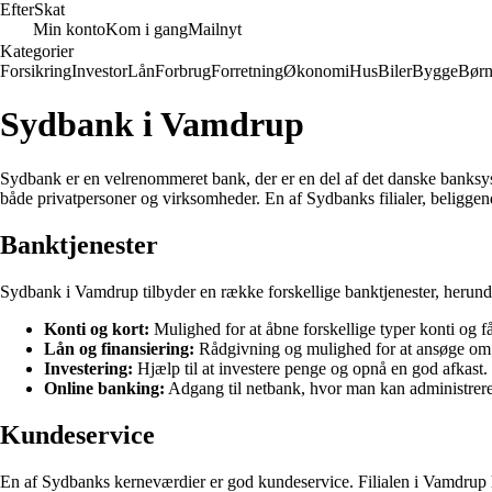
Efter
Skat
Min konto
Kom i gang
Mailnyt
Kategorier
Forsikring
Investor
Lån
Forbrug
Forretning
Økonomi
Hus
Biler
Bygge
Bør
Sydbank i Vamdrup
Sydbank er en velrenommeret bank, der er en del af det danske banksyst
både privatpersoner og virksomheder. En af Sydbanks filialer, beliggend
Banktjenester
Sydbank i Vamdrup tilbyder en række forskellige banktjenester, herund
Konti og kort:
Mulighed for at åbne forskellige typer konti og få
Lån og finansiering:
Rådgivning og mulighed for at ansøge om l
Investering:
Hjælp til at investere penge og opnå en god afkast.
Online banking:
Adgang til netbank, hvor man kan administrere
Kundeservice
En af Sydbanks kerneværdier er god kundeservice. Filialen i Vamdrup 