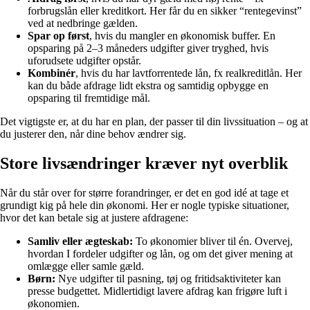
forbrugslån eller kreditkort. Her får du en sikker “rentegevinst”
ved at nedbringe gælden.
Spar op først
, hvis du mangler en økonomisk buffer. En
opsparing på 2–3 måneders udgifter giver tryghed, hvis
uforudsete udgifter opstår.
Kombinér
, hvis du har lavtforrentede lån, fx realkreditlån. Her
kan du både afdrage lidt ekstra og samtidig opbygge en
opsparing til fremtidige mål.
Det vigtigste er, at du har en plan, der passer til din livssituation – og at
du justerer den, når dine behov ændrer sig.
Store livsændringer kræver nyt overblik
Når du står over for større forandringer, er det en god idé at tage et
grundigt kig på hele din økonomi. Her er nogle typiske situationer,
hvor det kan betale sig at justere afdragene:
Samliv eller ægteskab:
To økonomier bliver til én. Overvej,
hvordan I fordeler udgifter og lån, og om det giver mening at
omlægge eller samle gæld.
Børn:
Nye udgifter til pasning, tøj og fritidsaktiviteter kan
presse budgettet. Midlertidigt lavere afdrag kan frigøre luft i
økonomien.