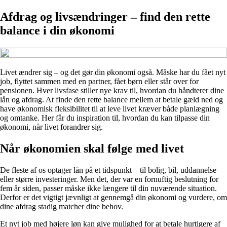
Afdrag og livsændringer – find den rette
balance i din økonomi
Livet ændrer sig – og det gør din økonomi også. Måske har du fået nyt
job, flyttet sammen med en partner, fået børn eller står over for
pensionen. Hver livsfase stiller nye krav til, hvordan du håndterer dine
lån og afdrag. At finde den rette balance mellem at betale gæld ned og
have økonomisk fleksibilitet til at leve livet kræver både planlægning
og omtanke. Her får du inspiration til, hvordan du kan tilpasse din
økonomi, når livet forandrer sig.
Når økonomien skal følge med livet
De fleste af os optager lån på et tidspunkt – til bolig, bil, uddannelse
eller større investeringer. Men det, der var en fornuftig beslutning for
fem år siden, passer måske ikke længere til din nuværende situation.
Derfor er det vigtigt jævnligt at gennemgå din økonomi og vurdere, om
dine afdrag stadig matcher dine behov.
Et nyt job med højere løn kan give mulighed for at betale hurtigere af