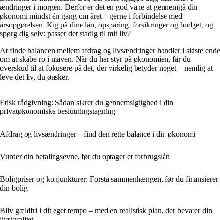
ændringer i morgen. Derfor er det en god vane at gennemgå din
økonomi mindst én gang om året – gerne i forbindelse med
årsopgørelsen. Kig på dine lån, opsparing, forsikringer og budget, og
spørg dig selv: passer det stadig til mit liv?
At finde balancen mellem afdrag og livsændringer handler i sidste ende
om at skabe ro i maven. Når du har styr på økonomien, får du
overskud til at fokusere på det, der virkelig betyder noget – nemlig at
leve det liv, du ønsker.
Etisk rådgivning: Sådan sikrer du gennemsigtighed i din
privatøkonomiske beslutningstagning
Afdrag og livsændringer – find den rette balance i din økonomi
Vurder din betalingsevne, før du optager et forbrugslån
Boligpriser og konjunkturer: Forstå sammenhængen, før du finansierer
din bolig
Bliv gældfri i dit eget tempo – med en realistisk plan, der bevarer din
livskvalitet