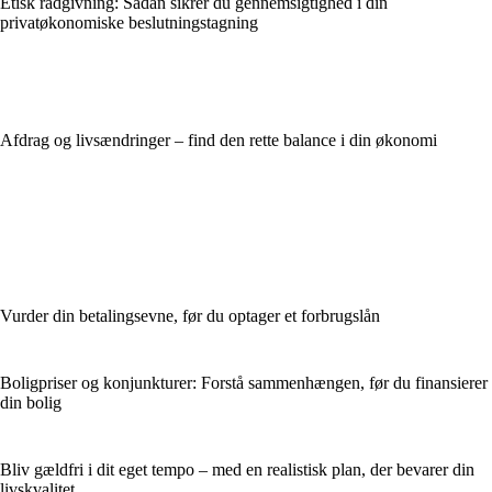
Etisk rådgivning: Sådan sikrer du gennemsigtighed i din
privatøkonomiske beslutningstagning
Afdrag og livsændringer – find den rette balance i din økonomi
Vurder din betalingsevne, før du optager et forbrugslån
Boligpriser og konjunkturer: Forstå sammenhængen, før du finansierer
din bolig
Bliv gældfri i dit eget tempo – med en realistisk plan, der bevarer din
livskvalitet