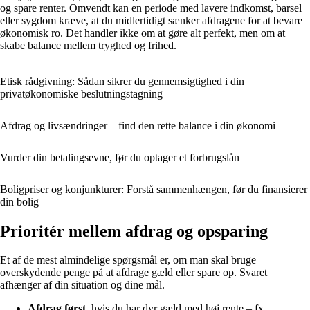
og spare renter. Omvendt kan en periode med lavere indkomst, barsel
eller sygdom kræve, at du midlertidigt sænker afdragene for at bevare
økonomisk ro. Det handler ikke om at gøre alt perfekt, men om at
skabe balance mellem tryghed og frihed.
Etisk rådgivning: Sådan sikrer du gennemsigtighed i din
privatøkonomiske beslutningstagning
Afdrag og livsændringer – find den rette balance i din økonomi
Vurder din betalingsevne, før du optager et forbrugslån
Boligpriser og konjunkturer: Forstå sammenhængen, før du finansierer
din bolig
Prioritér mellem afdrag og opsparing
Et af de mest almindelige spørgsmål er, om man skal bruge
overskydende penge på at afdrage gæld eller spare op. Svaret
afhænger af din situation og dine mål.
Afdrag først
, hvis du har dyr gæld med høj rente – fx