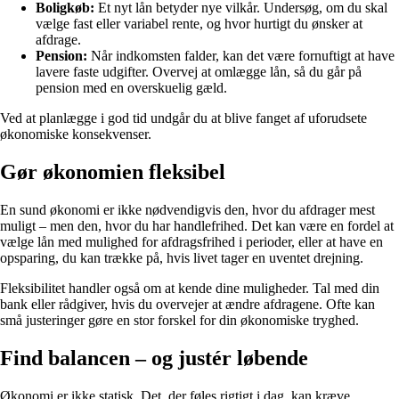
Boligkøb:
Et nyt lån betyder nye vilkår. Undersøg, om du skal
vælge fast eller variabel rente, og hvor hurtigt du ønsker at
afdrage.
Pension:
Når indkomsten falder, kan det være fornuftigt at have
lavere faste udgifter. Overvej at omlægge lån, så du går på
pension med en overskuelig gæld.
Ved at planlægge i god tid undgår du at blive fanget af uforudsete
økonomiske konsekvenser.
Gør økonomien fleksibel
En sund økonomi er ikke nødvendigvis den, hvor du afdrager mest
muligt – men den, hvor du har handlefrihed. Det kan være en fordel at
vælge lån med mulighed for afdragsfrihed i perioder, eller at have en
opsparing, du kan trække på, hvis livet tager en uventet drejning.
Fleksibilitet handler også om at kende dine muligheder. Tal med din
bank eller rådgiver, hvis du overvejer at ændre afdragene. Ofte kan
små justeringer gøre en stor forskel for din økonomiske tryghed.
Find balancen – og justér løbende
Økonomi er ikke statisk. Det, der føles rigtigt i dag, kan kræve