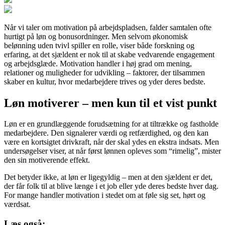
Når vi taler om motivation på arbejdspladsen, falder samtalen ofte
hurtigt på løn og bonusordninger. Men selvom økonomisk
belønning uden tvivl spiller en rolle, viser både forskning og
erfaring, at det sjældent er nok til at skabe vedvarende engagement
og arbejdsglæde. Motivation handler i høj grad om mening,
relationer og muligheder for udvikling – faktorer, der tilsammen
skaber en kultur, hvor medarbejdere trives og yder deres bedste.
Løn motiverer – men kun til et vist punkt
Løn er en grundlæggende forudsætning for at tiltrække og fastholde
medarbejdere. Den signalerer værdi og retfærdighed, og den kan
være en kortsigtet drivkraft, når der skal ydes en ekstra indsats. Men
undersøgelser viser, at når først lønnen opleves som “rimelig”, mister
den sin motiverende effekt.
Det betyder ikke, at løn er ligegyldig – men at den sjældent er det,
der får folk til at blive længe i et job eller yde deres bedste hver dag.
For mange handler motivation i stedet om at føle sig set, hørt og
værdsat.
Læs også: