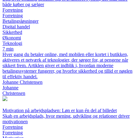
både køber og sælger
Forretning
Forretning
Betalingsløsninger
Digital handel
Sikkerhed
Økonomi
Teknologi
7 min
Hver gang du betaler online, med mobilen eller kortet i butikken,
aktiveres et netværk af teknologier, der sørger for, at pengene når
sikkert frem. Artiklen giver et indblik i, hvordan moderne
betalingssystemer fungerer, og hvorfor sikkerhed og tillid er nøglen
til effektiv handel.
Johanne Christensen
Johanne
Christensen
Motivation på arbejdspladsen: Løn er kun én del af billedet
Skab en arbejdsplads, hvor mening, udvikling og relationer driver
motivationen
Forretning
Forretning