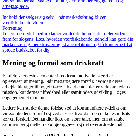
virksomheder kan skabe en kultur, der fremmer engagement og
arbejdsglæde.
Indhold der sælger sig selv – når markedsføring bliver
værdiskabende viden
Forretning
I en verden fyldt med reklamer vinder de brands, der deler viden
frem for slogans. Læs, hvordan værdiskabende indhold kan gøre din
markedsføring mere troværdig, skabe relationer og få kunderne til at
sprede budskabet for dig.
Mening og formål som drivkraft
Et af de stærkeste elementer i moderne motivationsteori er
oplevelsen af mening. Når medarbejdere forstår, hvordan deres
arbejde bidrager til noget større – hvad enten det er virksomhedens
mission, kundernes tilfredshed eller samfundets udvikling – øges
engagementet markant.
Ledere kan styrke denne følelse ved at kommunikere tydeligt om
virksomhedens formål og ved at vise, hvordan den enkeltes indsats
gør en forskel. Det handler ikke om store taler, men om at skabe
sammenhæng mellem daglige opgaver og det overordnede mål.