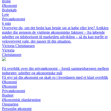
Bolig
Økonomi
Boligkøb
Leje
Privatøkonomi
6 min
Overvejer du, om det bedst kan betale sig at købe eller leje? Artiklen
guider dig gennem de vigtigste økonomiske faktorer – fra løbende
udgifter og tidshorisont til markedets udvikling – så du kan træffe et
velovervejet valg, der passer til din situation.
Victoria Christiansen
Victoria
Christiansen
Få overblik over din privatøkonomi – forstå sammenhængen mellem
indtægter, udgifter og økonomiske mål
Få styr på din økonomi og skab ro i hverdagen med et klart overblik
Økonomi
Økonomi
Privatøkonomi
Budget
Økonomisk planlægning
Opsparing
Personlig økonomi