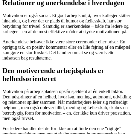
Relationer og anerkendelse i hverdagen
Motivation er også social. Et godt arbejdsmiljø, hvor kolleger støtter
hinanden, og hvor der er plads til humor og fællesskab, har stor
betydning for trivsel. Samtidig er anerkendelse – både fra ledere og
kolleger – en af de mest effektive måder at styrke motivationen på.
Anerkendelse behøver ikke være store ceremonier eller priser. En
oprigtig tak, en positiv kommentar eller en lille fejring af en milepæl
kan gøre en stor forskel. Det handler om at se og værdsætte
indsatsen bag resultaterne.
Den motiverende arbejdsplads er
helhedsorienteret
Motivation på arbejdspladsen opstår sjældent af én enkelt faktor.
Den udspringer af en helhed, hvor løn, mening, autonomi, udvikling
og relationer spiller sammen. Når medarbejdere føler sig retfærdigt
belønnet, men også oplever tillid, mening og fællesskab, skabes en
bæredygtig form for motivation – en, der ikke kun driver præstation,
men også trivsel.
For ledere handler det derfor ikke om at finde den ene “rigtige”
motivationsfaktor, men om at skabe rammer, hvor mennesker kan