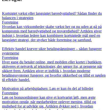
Kortsigtet vækst eller langsigtet bæredygtighed? Sådan finder du
balancen i strategien
Forretning
Hvordan kan virksomheder skabe vækst her og nu uden at gå på
kompromis med bæredygtighed og troværdighed? Artiklen giver
indsigt i, hvordan ledere kan kombinere kortsigtede mål med en
langsigtet strategi, der styrker både forretning og samfund.
Effektiv handel kræver sikre betalingsløsninger – sådan fungerer
systemerne
Forretning
Hver gang du betaler online, med mobilen eller kortet i butikken,
aktiveres et netværk af teknologier, der sørger for, at pengene når
sikkert frem. Artiklen giver et indblik i, hvordan moderne
betalingssystemer fungerer, og hvorfor sikkerhed og tillid er nøglen
til effektiv handel.
Motivation på arbejdspladsen: Løn er kun én del af billedet
Forretning
Løn og bonusordninger kan give et kortvarigt løft, men ægte
motivation opstår, når medarbejdere oplever mening, tillid og
mulighed for at udvikle sig. Artiklen dykker ned i, hvordan