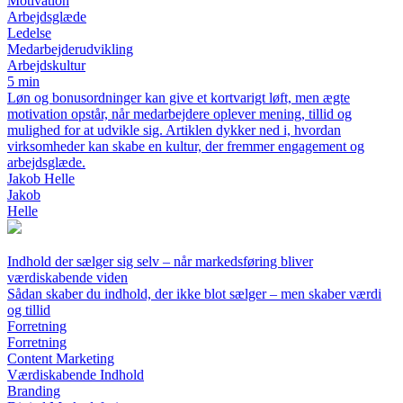
Motivation
Arbejdsglæde
Ledelse
Medarbejderudvikling
Arbejdskultur
5 min
Løn og bonusordninger kan give et kortvarigt løft, men ægte
motivation opstår, når medarbejdere oplever mening, tillid og
mulighed for at udvikle sig. Artiklen dykker ned i, hvordan
virksomheder kan skabe en kultur, der fremmer engagement og
arbejdsglæde.
Jakob Helle
Jakob
Helle
Indhold der sælger sig selv – når markedsføring bliver
værdiskabende viden
Sådan skaber du indhold, der ikke blot sælger – men skaber værdi
og tillid
Forretning
Forretning
Content Marketing
Værdiskabende Indhold
Branding