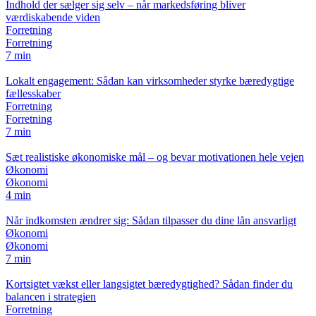
Indhold der sælger sig selv – når markedsføring bliver
værdiskabende viden
Forretning
Forretning
7 min
Lokalt engagement: Sådan kan virksomheder styrke bæredygtige
fællesskaber
Forretning
Forretning
7 min
Sæt realistiske økonomiske mål – og bevar motivationen hele vejen
Økonomi
Økonomi
4 min
Når indkomsten ændrer sig: Sådan tilpasser du dine lån ansvarligt
Økonomi
Økonomi
7 min
Kortsigtet vækst eller langsigtet bæredygtighed? Sådan finder du
balancen i strategien
Forretning