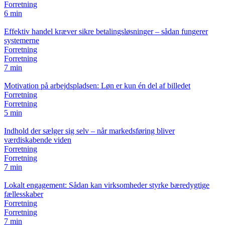
Forretning
6 min
Effektiv handel kræver sikre betalingsløsninger – sådan fungerer
systemerne
Forretning
Forretning
7 min
Motivation på arbejdspladsen: Løn er kun én del af billedet
Forretning
Forretning
5 min
Indhold der sælger sig selv – når markedsføring bliver
værdiskabende viden
Forretning
Forretning
7 min
Lokalt engagement: Sådan kan virksomheder styrke bæredygtige
fællesskaber
Forretning
Forretning
7 min