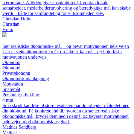
nærområde. Artiklen giver inspiration til, hvordan lokale
samarbejder, medarbejderinvolvering og bæredygtige mål kan skabe
værdi – både for samfundet og for virksomheden selv.
Christian Holm
Christian
Holm
Sæt realistiske økonomiske mål – og bevar motivationen hele vejen
Lær at sætte økonomiske mål, du faktisk kan nå – og hold fast i
motivationen undervejs
Økonomi
Økonomi
Privatøkonomi
Økonomisk planlægning
Motivation
Sparemål
Personlig udvikling
4 min
Små skridt kan føre til store resultater, når du arbejder målrettet med
din økonomi. Få konkrete råd til, hvordan du sætter realistiske
økonomiske mål, bryder dem ned i delmål og bevarer motivationen
hele vejen mod økonomisk tryghed.
Mathias Sandberg
Mathias