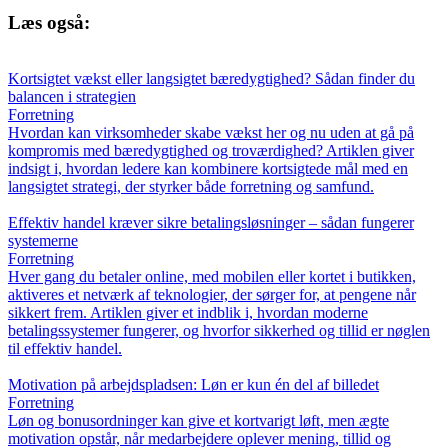
Læs også:
Kortsigtet vækst eller langsigtet bæredygtighed? Sådan finder du
balancen i strategien
Forretning
Hvordan kan virksomheder skabe vækst her og nu uden at gå på
kompromis med bæredygtighed og troværdighed? Artiklen giver
indsigt i, hvordan ledere kan kombinere kortsigtede mål med en
langsigtet strategi, der styrker både forretning og samfund.
Effektiv handel kræver sikre betalingsløsninger – sådan fungerer
systemerne
Forretning
Hver gang du betaler online, med mobilen eller kortet i butikken,
aktiveres et netværk af teknologier, der sørger for, at pengene når
sikkert frem. Artiklen giver et indblik i, hvordan moderne
betalingssystemer fungerer, og hvorfor sikkerhed og tillid er nøglen
til effektiv handel.
Motivation på arbejdspladsen: Løn er kun én del af billedet
Forretning
Løn og bonusordninger kan give et kortvarigt løft, men ægte
motivation opstår, når medarbejdere oplever mening, tillid og