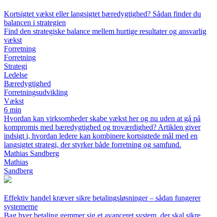
Kortsigtet vækst eller langsigtet bæredygtighed? Sådan finder du
balancen i strategien
Find den strategiske balance mellem hurtige resultater og ansvarlig
vækst
Forretning
Forretning
Strategi
Ledelse
Bæredygtighed
Forretningsudvikling
Vækst
6 min
Hvordan kan virksomheder skabe vækst her og nu uden at gå på
kompromis med bæredygtighed og troværdighed? Artiklen giver
indsigt i, hvordan ledere kan kombinere kortsigtede mål med en
langsigtet strategi, der styrker både forretning og samfund.
Mathias Sandberg
Mathias
Sandberg
Effektiv handel kræver sikre betalingsløsninger – sådan fungerer
systemerne
Bag hver betaling gemmer sig et avanceret system, der skal sikre