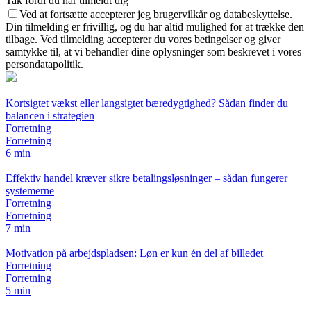
Tak fordi du har tilmeldt dig
Ved at fortsætte accepterer jeg brugervilkår og databeskyttelse.
Din tilmelding er frivillig, og du har altid mulighed for at trække den
tilbage. Ved tilmelding accepterer du vores betingelser og giver
samtykke til, at vi behandler dine oplysninger som beskrevet i vores
persondatapolitik.
Kortsigtet vækst eller langsigtet bæredygtighed? Sådan finder du
balancen i strategien
Forretning
Forretning
6 min
Effektiv handel kræver sikre betalingsløsninger – sådan fungerer
systemerne
Forretning
Forretning
7 min
Motivation på arbejdspladsen: Løn er kun én del af billedet
Forretning
Forretning
5 min