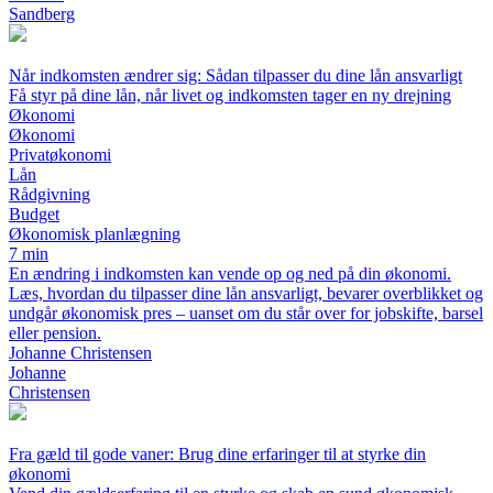
Sandberg
Når indkomsten ændrer sig: Sådan tilpasser du dine lån ansvarligt
Få styr på dine lån, når livet og indkomsten tager en ny drejning
Økonomi
Økonomi
Privatøkonomi
Lån
Rådgivning
Budget
Økonomisk planlægning
7 min
En ændring i indkomsten kan vende op og ned på din økonomi.
Læs, hvordan du tilpasser dine lån ansvarligt, bevarer overblikket og
undgår økonomisk pres – uanset om du står over for jobskifte, barsel
eller pension.
Johanne Christensen
Johanne
Christensen
Fra gæld til gode vaner: Brug dine erfaringer til at styrke din
økonomi