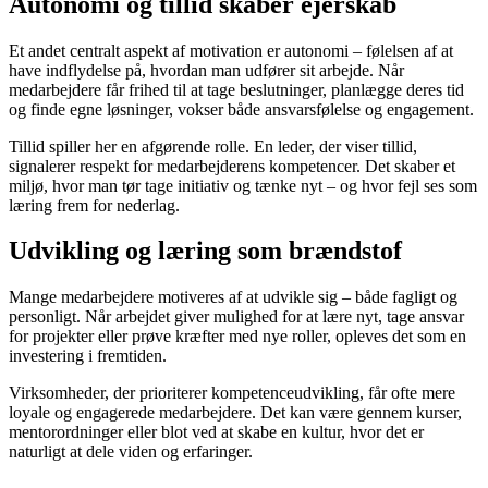
Autonomi og tillid skaber ejerskab
Et andet centralt aspekt af motivation er autonomi – følelsen af at
have indflydelse på, hvordan man udfører sit arbejde. Når
medarbejdere får frihed til at tage beslutninger, planlægge deres tid
og finde egne løsninger, vokser både ansvarsfølelse og engagement.
Tillid spiller her en afgørende rolle. En leder, der viser tillid,
signalerer respekt for medarbejderens kompetencer. Det skaber et
miljø, hvor man tør tage initiativ og tænke nyt – og hvor fejl ses som
læring frem for nederlag.
Udvikling og læring som brændstof
Mange medarbejdere motiveres af at udvikle sig – både fagligt og
personligt. Når arbejdet giver mulighed for at lære nyt, tage ansvar
for projekter eller prøve kræfter med nye roller, opleves det som en
investering i fremtiden.
Virksomheder, der prioriterer kompetenceudvikling, får ofte mere
loyale og engagerede medarbejdere. Det kan være gennem kurser,
mentorordninger eller blot ved at skabe en kultur, hvor det er
naturligt at dele viden og erfaringer.