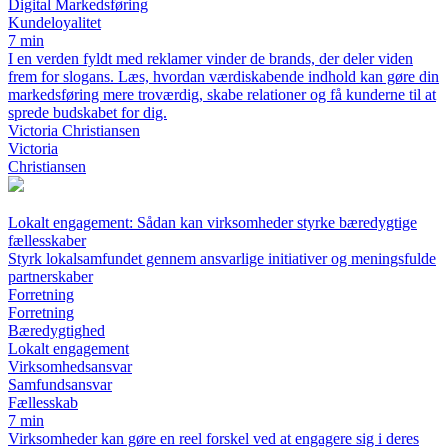
Digital Markedsføring
Kundeloyalitet
7 min
I en verden fyldt med reklamer vinder de brands, der deler viden
frem for slogans. Læs, hvordan værdiskabende indhold kan gøre din
markedsføring mere troværdig, skabe relationer og få kunderne til at
sprede budskabet for dig.
Victoria Christiansen
Victoria
Christiansen
Lokalt engagement: Sådan kan virksomheder styrke bæredygtige
fællesskaber
Styrk lokalsamfundet gennem ansvarlige initiativer og meningsfulde
partnerskaber
Forretning
Forretning
Bæredygtighed
Lokalt engagement
Virksomhedsansvar
Samfundsansvar
Fællesskab
7 min
Virksomheder kan gøre en reel forskel ved at engagere sig i deres