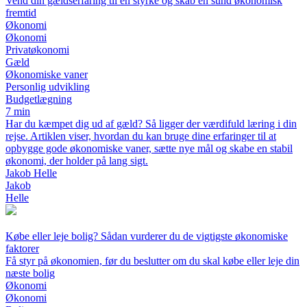
Vend din gældserfaring til en styrke og skab en sund økonomisk
fremtid
Økonomi
Økonomi
Privatøkonomi
Gæld
Økonomiske vaner
Personlig udvikling
Budgetlægning
7 min
Har du kæmpet dig ud af gæld? Så ligger der værdifuld læring i din
rejse. Artiklen viser, hvordan du kan bruge dine erfaringer til at
opbygge gode økonomiske vaner, sætte nye mål og skabe en stabil
økonomi, der holder på lang sigt.
Jakob Helle
Jakob
Helle
Købe eller leje bolig? Sådan vurderer du de vigtigste økonomiske
faktorer
Få styr på økonomien, før du beslutter om du skal købe eller leje din
næste bolig
Økonomi
Økonomi