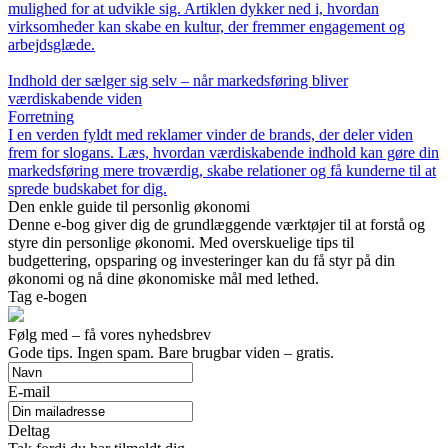
mulighed for at udvikle sig. Artiklen dykker ned i, hvordan
virksomheder kan skabe en kultur, der fremmer engagement og
arbejdsglæde.
Indhold der sælger sig selv – når markedsføring bliver
værdiskabende viden
Forretning
I en verden fyldt med reklamer vinder de brands, der deler viden
frem for slogans. Læs, hvordan værdiskabende indhold kan gøre din
markedsføring mere troværdig, skabe relationer og få kunderne til at
sprede budskabet for dig.
Den enkle guide til personlig økonomi
Denne e-bog giver dig de grundlæggende værktøjer til at forstå og
styre din personlige økonomi. Med overskuelige tips til
budgettering, opsparing og investeringer kan du få styr på din
økonomi og nå dine økonomiske mål med lethed.
Tag e-bogen
Følg med – få vores nyhedsbrev
Gode tips. Ingen spam. Bare brugbar viden – gratis.
E-mail
Deltag