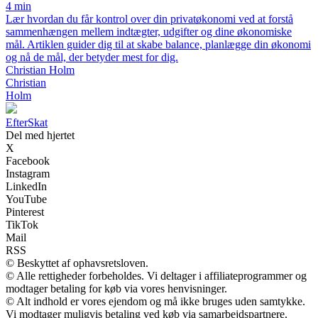
4 min
Lær hvordan du får kontrol over din privatøkonomi ved at forstå
sammenhængen mellem indtægter, udgifter og dine økonomiske
mål. Artiklen guider dig til at skabe balance, planlægge din økonomi
og nå de mål, der betyder mest for dig.
Christian Holm
Christian
Holm
Efter
Skat
Del med hjertet
X
Facebook
Instagram
LinkedIn
YouTube
Pinterest
TikTok
Mail
RSS
© Beskyttet af ophavsretsloven.
© Alle rettigheder forbeholdes. Vi deltager i affiliateprogrammer og
modtager betaling for køb via vores henvisninger.
© Alt indhold er vores ejendom og må ikke bruges uden samtykke.
Vi modtager muligvis betaling ved køb via samarbejdspartnere.