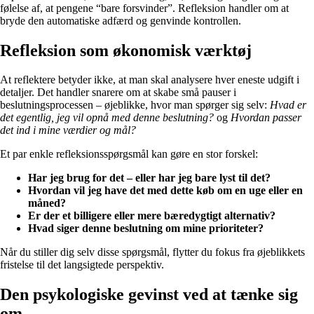
følelse af, at pengene “bare forsvinder”. Refleksion handler om at
bryde den automatiske adfærd og genvinde kontrollen.
Refleksion som økonomisk værktøj
At reflektere betyder ikke, at man skal analysere hver eneste udgift i
detaljer. Det handler snarere om at skabe små pauser i
beslutningsprocessen – øjeblikke, hvor man spørger sig selv:
Hvad er
det egentlig, jeg vil opnå med denne beslutning?
og
Hvordan passer
det ind i mine værdier og mål?
Et par enkle refleksionsspørgsmål kan gøre en stor forskel:
Har jeg brug for det – eller har jeg bare lyst til det?
Hvordan vil jeg have det med dette køb om en uge eller en
måned?
Er der et billigere eller mere bæredygtigt alternativ?
Hvad siger denne beslutning om mine prioriteter?
Når du stiller dig selv disse spørgsmål, flytter du fokus fra øjeblikkets
fristelse til det langsigtede perspektiv.
Den psykologiske gevinst ved at tænke sig
om