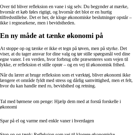
Over tid bliver refleksion en vane i sig selv. Du begynder at mærke,
hvornår et køb føles rigtigt, og hvornår det blot er en hurtig
tilfredsstillelse. Det er her, de kloge økonomiske beslutninger opstår –
ikke i regnearkene, men i bevidstheden.
En ny måde at tænke økonomi på
At stoppe op og tænke er ikke et tegn på tøven, men på styrke. Det
viser, at du tager ansvar for dine valg og tør stille spørgsmål ved dine
egne vaner. I en verden, hvor forbrug ofte præsenteres som vejen til
lykke, er refleksion et stille oprør – og en vej til økonomisk frihed.
Når du lærer at bruge refleksion som et værktøj, bliver økonomi ikke
længere et område fyldt med stress og dårlig samvittighed, men et felt,
hvor du kan handle med ro, bevidsthed og retning.
Tal med børnene om penge: Hjælp dem med at forstå forskelle i
økonomi
Spar på el og varme med enkle vaner i hverdagen
Stop op og tænk: Refleksion som vej til klogere økonomiske