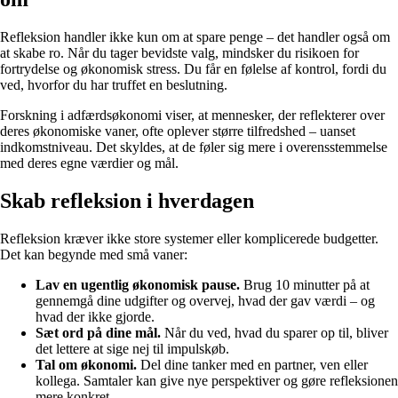
Refleksion handler ikke kun om at spare penge – det handler også om
at skabe ro. Når du tager bevidste valg, mindsker du risikoen for
fortrydelse og økonomisk stress. Du får en følelse af kontrol, fordi du
ved, hvorfor du har truffet en beslutning.
Forskning i adfærdsøkonomi viser, at mennesker, der reflekterer over
deres økonomiske vaner, ofte oplever større tilfredshed – uanset
indkomstniveau. Det skyldes, at de føler sig mere i overensstemmelse
med deres egne værdier og mål.
Skab refleksion i hverdagen
Refleksion kræver ikke store systemer eller komplicerede budgetter.
Det kan begynde med små vaner:
Lav en ugentlig økonomisk pause.
Brug 10 minutter på at
gennemgå dine udgifter og overvej, hvad der gav værdi – og
hvad der ikke gjorde.
Sæt ord på dine mål.
Når du ved, hvad du sparer op til, bliver
det lettere at sige nej til impulskøb.
Tal om økonomi.
Del dine tanker med en partner, ven eller
kollega. Samtaler kan give nye perspektiver og gøre refleksionen
mere konkret.