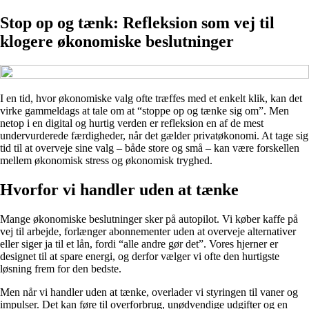
Stop op og tænk: Refleksion som vej til
klogere økonomiske beslutninger
I en tid, hvor økonomiske valg ofte træffes med et enkelt klik, kan det
virke gammeldags at tale om at “stoppe op og tænke sig om”. Men
netop i en digital og hurtig verden er refleksion en af de mest
undervurderede færdigheder, når det gælder privatøkonomi. At tage sig
tid til at overveje sine valg – både store og små – kan være forskellen
mellem økonomisk stress og økonomisk tryghed.
Hvorfor vi handler uden at tænke
Mange økonomiske beslutninger sker på autopilot. Vi køber kaffe på
vej til arbejde, forlænger abonnementer uden at overveje alternativer
eller siger ja til et lån, fordi “alle andre gør det”. Vores hjerner er
designet til at spare energi, og derfor vælger vi ofte den hurtigste
løsning frem for den bedste.
Men når vi handler uden at tænke, overlader vi styringen til vaner og
impulser. Det kan føre til overforbrug, unødvendige udgifter og en